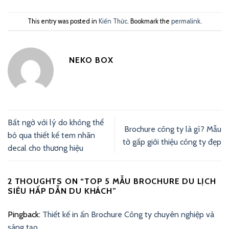
This entry was posted in
Kiến Thức
. Bookmark the
permalink
.
NEKO BOX
Bất ngờ với lý do không thể
Brochure công ty là gì? Mẫu
bỏ qua thiết kế tem nhãn
tờ gấp giới thiệu công ty đẹp
decal cho thương hiệu
2 THOUGHTS ON “
TOP 5 MẪU BROCHURE DU LỊCH
SIÊU HẤP DẪN DU KHÁCH
”
Pingback:
Thiết kế in ấn Brochure Công ty chuyên nghiệp và
sáng tạo