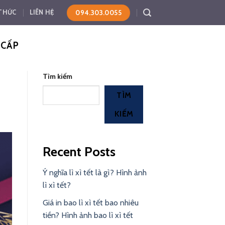
094.303.0055
 THỨC
LIÊN HỆ
 CẤP
Tìm kiếm
TÌM
KIẾM
Recent Posts
Ý nghĩa lì xì tết là gì? Hình ảnh
lì xì tết?
Giá in bao lì xì tết bao nhiêu
tiền? Hình ảnh bao lì xì tết