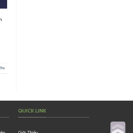
n
thu
QUICK LINK
yên
Giới Thiệu