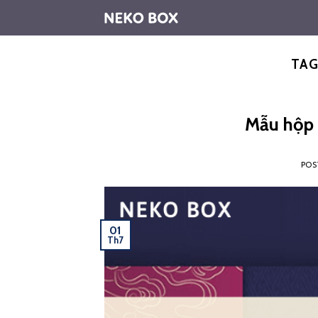
Skip
to
content
TAG
Mẫu hộp 
POS
01
Th7