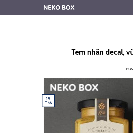
Skip
to
content
Tem nhãn decal, vũ
PO
15
Th6