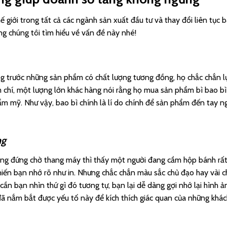
ế giới trong tất cả các ngành sản xuất đầu tư và thay đổi liên tục 
ng chúng tôi tìm hiểu về vấn đề này nhé!
g trước những sản phẩm có chất lượng tương đồng, họ chắc chắn l
chí, một lượng lớn khác hàng nói rằng họ mua sản phẩm bì bao bì
ẩm mỹ. Như vậy, bao bì chính là lí do chính để sản phẩm đến tay n
ng
ang đứng chờ thang máy thì thấy một người đang cầm hộp bánh rấ
hiến bạn nhớ rõ như in. Nhưng chắc chắn màu sắc chủ đạo hay vài c
 cần bạn nhìn thứ gì đó tương tự, bạn lại dễ dàng gợi nhớ lại hình ả
đã nắm bắt được yếu tố này để kích thích giác quan của những khá