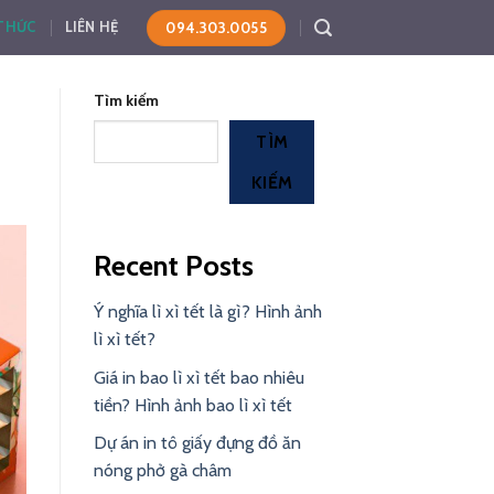
094.303.0055
 THỨC
LIÊN HỆ
Tìm kiếm
TÌM
KIẾM
Recent Posts
Ý nghĩa lì xì tết là gì? Hình ảnh
lì xì tết?
Giá in bao lì xì tết bao nhiêu
tiền? Hình ảnh bao lì xì tết
Dự án in tô giấy đựng đồ ăn
nóng phở gà châm