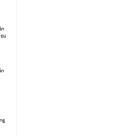
 ấn
thì
ấn
àng
n