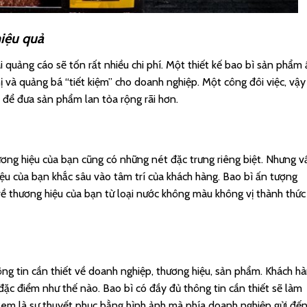
hiệu quả
i quảng cáo sẽ tốn rất nhiều chi phí. Một thiết kế bao bì sản phẩm
 và quảng bá “tiết kiệm” cho doanh nghiệp. Một công đôi việc, vậy 
để đưa sản phẩm lan tỏa rộng rãi hơn.
ơng hiệu của bạn cũng có những nét đặc trưng riêng biệt. Nhưng v
iệu của bạn khắc sâu vào tâm trí của khách hàng. Bao bì ấn tượng
về thương hiệu của bạn từ loại nước không màu không vị thành thức
ng tin cần thiết về doanh nghiệp, thương hiệu, sản phẩm. Khách h
đặc điểm như thế nào. Bao bì có đầy đủ thông tin cần thiết sẽ làm
 xem là sự thuyết phục bằng hình ảnh mà phía doanh nghiệp gửi đế