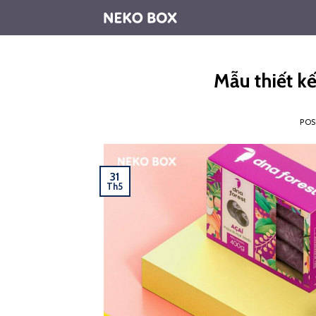
Skip
to
content
Mẫu thiết k
PO
31
Th5