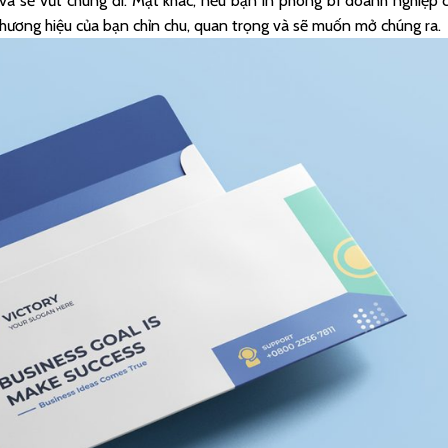
à sẽ vứt chúng đi. Mặt khác, nếu bạn in phong bì doanh nghiệp 
hương hiệu của bạn chỉn chu, quan trọng và sẽ muốn mở chúng ra.