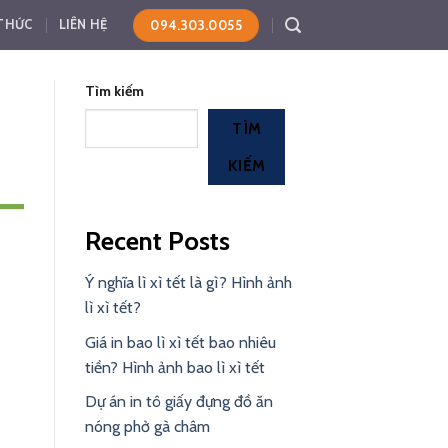
094.303.0055
 THỨC
LIÊN HỆ
Tìm kiếm
TÌM
KIẾM
Recent Posts
Ý nghĩa lì xì tết là gì? Hình ảnh
lì xì tết?
Giá in bao lì xì tết bao nhiêu
tiền? Hình ảnh bao lì xì tết
Dự án in tô giấy đựng đồ ăn
nóng phở gà châm