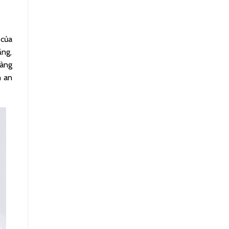
 của
ăng,
hàng
n an