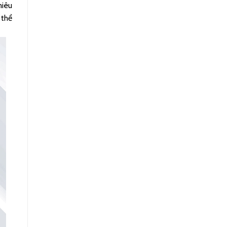
miêu
 thể