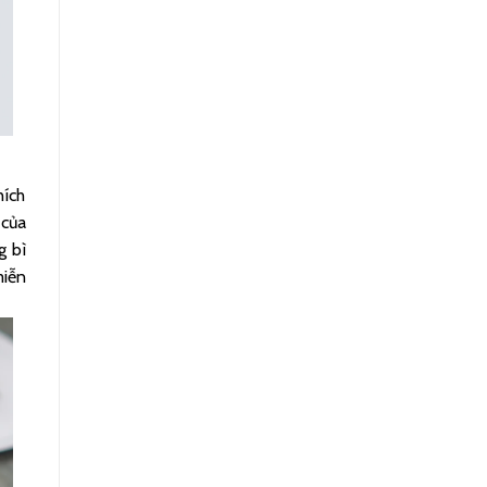
hích
 của
g bì
miễn