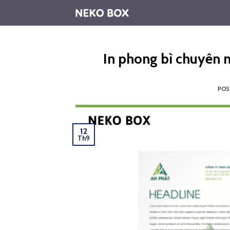
Skip
to
content
In phong bì chuyên n
PO
12
Th9