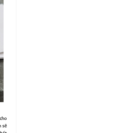
 cho
n sẽ