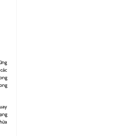
hững
 các
rong
rong
quay
dạng
thừa