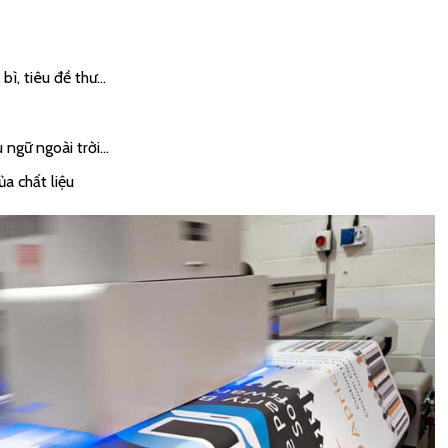
 bì, tiêu đề thư…
 ngữ ngoài trời…
a chất liệu