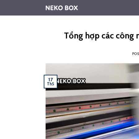
Skip
to
content
Tổng hợp các công n
PO
17
Th5