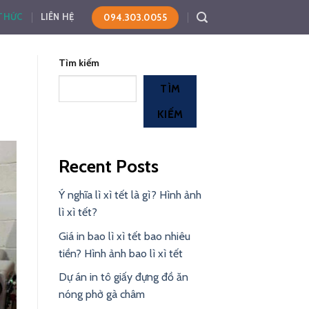
094.303.0055
 THỨC
LIÊN HỆ
Tìm kiếm
TÌM
KIẾM
Recent Posts
Ý nghĩa lì xì tết là gì? Hình ảnh
lì xì tết?
Giá in bao lì xì tết bao nhiêu
tiền? Hình ảnh bao lì xì tết
Dự án in tô giấy đựng đồ ăn
nóng phở gà châm