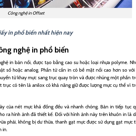
Công nghệ in Offset
iấy in phổ biến nhất hiện nay
ông nghệ in phổ biến
nghệ in bản nổi, được tạo bằng cao su hoặc loại nhựa polyme. N
ật số hoặc analog. Phần tử cần in có bề mặt nổi cao hơn so với
chuyển từ khay mực sang trục quay tròn và được nhúng một phần t
t trục có tên là anilox có khả năng giữ được lượng mực cụ thể vì t
 dày của nét mực khá đồng đều và nhanh chóng. Bản in tiếp tục 
cho ra hình ảnh đã thiết kế. Đối với hình ảnh này trên khuôn in là 
ừa phải, không bị dư thừa, thanh gạt mực được sử dụng gạt mực 
n in.